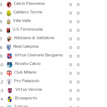
Calcio Pavonese
3
0
0
Caldiero Terme
4
0
0
Villa Valle
5
0
0
U.S. Fiorenzuola
6
0
0
Nibbiano & Valtidone
7
0
0
Real Calepina
8
0
0
Virtus Ciserano Bergamo
9
0
0
Rovato Calcio
10
0
0
Club Milano
11
0
0
Pro Palazzolo
12
0
0
Virtus Verona
13
0
0
Brusaporto
14
0
0
Tritium