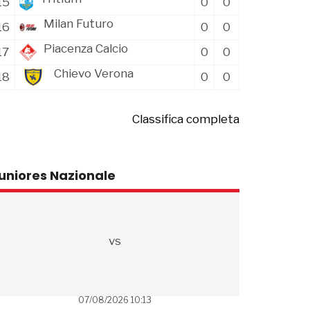
15
0
0
Milan Futuro
16
0
0
Piacenza Calcio
17
0
0
Chievo Verona
18
0
0
Classifica completa
uniores Nazionale
vs
07/08/2026 10:13