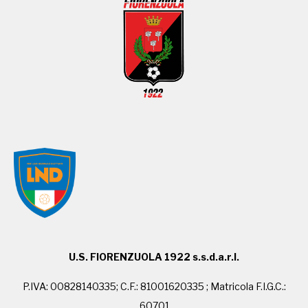
U.S. FIORENZUOLA 1922 s.s.d.a.r.l.
P.IVA: 00828140335; C.F.: 81001620335 ; Matricola F.I.G.C.:
60701