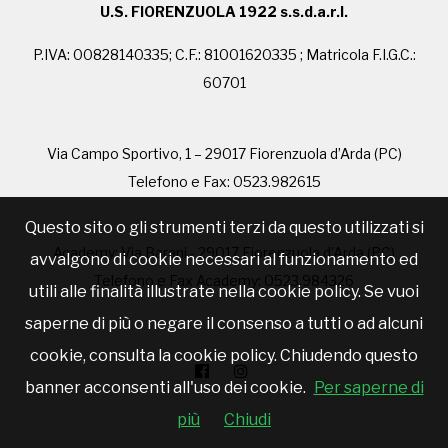
U.S. FIORENZUOLA 1922 s.s.d.a.r.l.
P.IVA: 00828140335; C.F.: 81001620335 ; Matricola F.I.G.C.:
60701
Via Campo Sportivo, 1 – 29017 Fiorenzuola d’Arda (PC)
Telefono e Fax: 0523.982615
Questo sito o gli strumenti terzi da questo utilizzati si
Academy: Via Barani - 29017 Fiorenzuola d'Arda (PC)
avvalgono di cookie necessari al funzionamento ed
Telefono e Fax Academy: 0523.984326
utili alle finalità illustrate nella cookie policy. Se vuoi
saperne di più o negare il consenso a tutti o ad alcuni
cookie, consulta la cookie policy. Chiudendo questo
banner acconsenti all'uso dei cookie.
Per saperne di
più
Chiudi