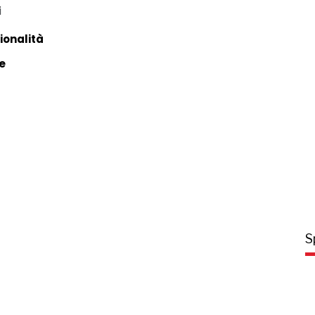
i
ionalità
e
S