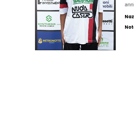
ann
Naz
Not