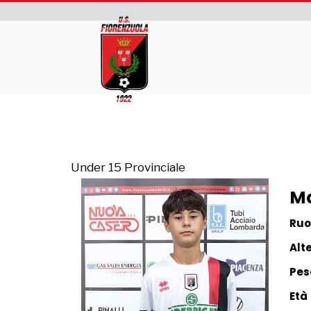
Under 15 Provinciale
Ma
Ruo
Alt
Pes
Età