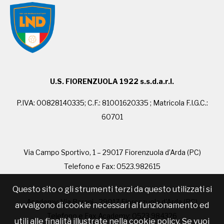
U.S. FIORENZUOLA 1922 s.s.d.a.r.l.
P.IVA: 00828140335; C.F.: 81001620335 ; Matricola F.I.G.C.:
60701
Via Campo Sportivo, 1 – 29017 Fiorenzuola d’Arda (PC)
Telefono e Fax: 0523.982615
Questo sito o gli strumenti terzi da questo utilizzati si
Academy: Via Barani - 29017 Fiorenzuola d'Arda (PC)
avvalgono di cookie necessari al funzionamento ed
Telefono e Fax Academy: 0523.984326
utili alle finalità illustrate nella cookie policy. Se vuoi