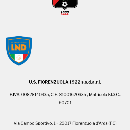
U.S. FIORENZUOLA 1922 s.s.d.a.r.l.
P.IVA: 00828140335; C.F.: 81001620335 ; Matricola F.I.G.C.:
60701
Via Campo Sportivo, 1 – 29017 Fiorenzuola d’Arda (PC)