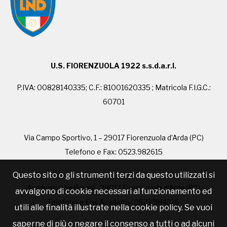
U.S. FIORENZUOLA 1922 s.s.d.a.r.l.
P.IVA: 00828140335; C.F.: 81001620335 ; Matricola F.I.G.C.:
60701
Via Campo Sportivo, 1 – 29017 Fiorenzuola d’Arda (PC)
Telefono e Fax: 0523.982615
Questo sito o gli strumenti terzi da questo utilizzati si
Academy: Via Barani - 29017 Fiorenzuola d'Arda (PC)
avvalgono di cookie necessari al funzionamento ed
Telefono e Fax Academy: 0523.984326
utili alle finalità illustrate nella cookie policy. Se vuoi
saperne di più o negare il consenso a tutti o ad alcuni