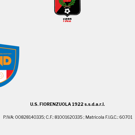
U.S. FIORENZUOLA 1922 s.s.d.a.r.l.
P.IVA: 00828140335; C.F.: 81001620335 ; Matricola F.I.G.C.: 60701