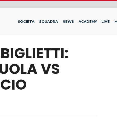
SOCIETÀ
SQUADRA
NEWS
ACADEMY
LIVE
M
BIGLIETTI:
ZUOLA VS
LCIO