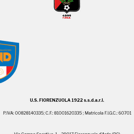
U.S. FIORENZUOLA 1922 s.s.d.a.r.l.
P.IVA: 00828140335; C.F.: 81001620335 ; Matricola F.I.G.C.: 60701