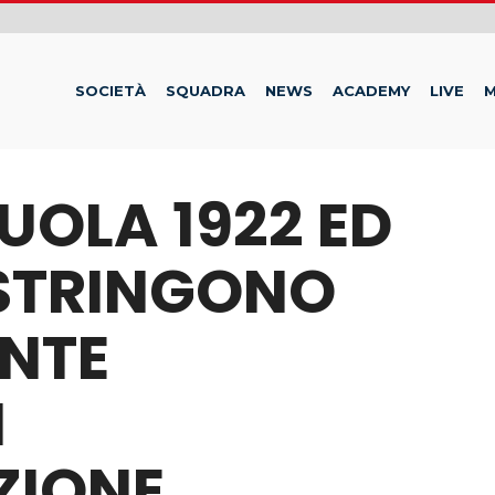
SOCIETÀ
SQUADRA
NEWS
ACADEMY
LIVE
M
ZUOLA 1922 ED
 STRINGONO
NTE
I
ZIONE