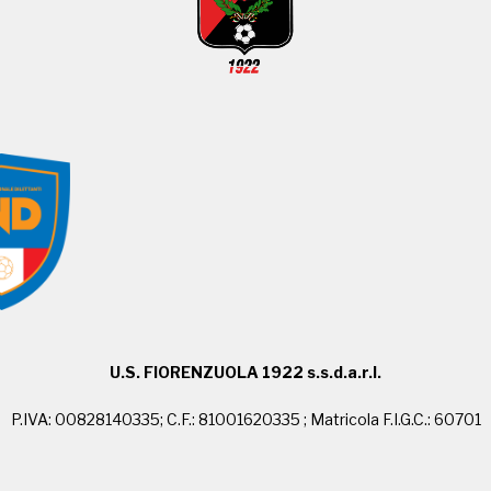
U.S. FIORENZUOLA 1922 s.s.d.a.r.l.
P.IVA: 00828140335; C.F.: 81001620335 ; Matricola F.I.G.C.: 60701