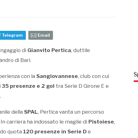
Telegram
Email
’ingaggio di
Gianvito Pertica
, duttile
ndro di Bari.
S
sperienza con la
Sangiovannese
, club con cui
i
35 presenze e 2 gol
tra Serie D Girone E e
.
nile della
SPAL
, Pertica vanta un percorso
In carriera ha indossato le maglie di
Pistoiese
,
ndo quota
120 presenze in Serie D
e