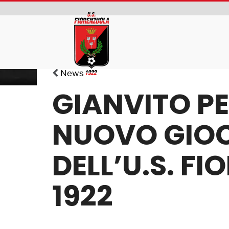
News
GIANVITO PE
NUOVO GIO
DELL’U.S. F
1922