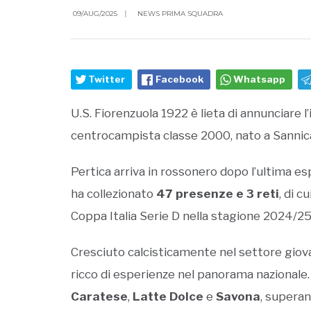
09/AUG/2025
|
NEWS PRIMA SQUADRA
Twitter
Facebook
Whatsapp
U.S. Fiorenzuola 1922 è lieta di annunciare l
centrocampista classe 2000, nato a Sannica
Pertica arriva in rossonero dopo l’ultima e
ha collezionato
47 presenze e 3 reti
, di cu
Coppa Italia Serie D nella stagione 2024/25
Cresciuto calcisticamente nel settore giova
ricco di esperienze nel panorama nazionale. 
Caratese
,
Latte Dolce
e
Savona
, supera