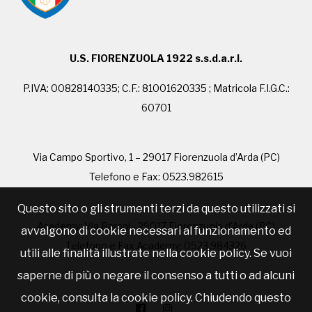
U.S. FIORENZUOLA 1922 s.s.d.a.r.l.
P.IVA: 00828140335; C.F.: 81001620335 ; Matricola F.I.G.C.:
60701
Via Campo Sportivo, 1 – 29017 Fiorenzuola d’Arda (PC)
Telefono e Fax: 0523.982615
Questo sito o gli strumenti terzi da questo utilizzati si
Academy: Via Barani - 29017 Fiorenzuola d'Arda (PC)
avvalgono di cookie necessari al funzionamento ed
Telefono e Fax Academy: 0523.984326
utili alle finalità illustrate nella cookie policy. Se vuoi
saperne di più o negare il consenso a tutti o ad alcuni
cookie, consulta la cookie policy. Chiudendo questo