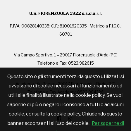
U.S. FIORENZUOLA 1922 s.s.d.a.r.l.
P.IVA: 00828140335; C.F.: 81001620335 ; Matricola F.I.G.C.:
60701
Via Campo Sportivo, 1 – 29017 Fiorenzuola d’Arda (PC)
Telefono e Fax: 0523.982615
Questo sito o gli strumenti terzi da questo utilizzati si
Academy: Via Barani - 29017 Fiorenzuola d'Arda (PC)
avvalgono di cookie necessari al funzionamento ed
Telefono e Fax Academy: 0523.984326
utili alle finalità illustrate nella cookie policy. Se vuoi
saperne di più o negare il consenso a tutti o ad alcuni
cookie, consulta la cookie policy. Chiudendo questo
banner acconsenti all'uso dei cookie.
Per saperne di