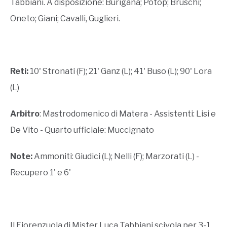
Tabbiani. A disposizione: Burigana; Potop; Bruschi;
Oneto; Giani; Cavalli, Guglieri.
Reti:
10' Stronati (F); 21' Ganz (L); 41' Buso (L); 90' Lora
(L)
Arbitro
: Mastrodomenico di Matera - Assistenti: Lisi e
De Vito - Quarto ufficiale: Muccignato
Note:
Ammoniti: Giudici (L); Nelli (F); Marzorati (L) -
Recupero 1' e 6'
Il Fiorenzuola di Mister Luca Tabbiani scivola per 3-1