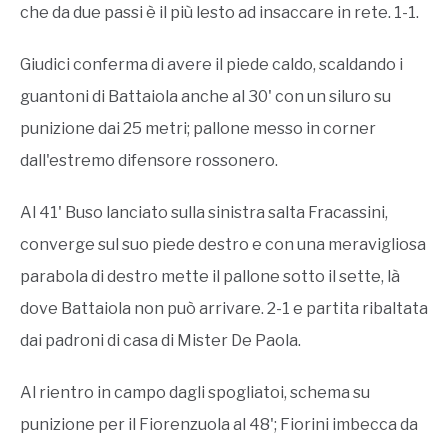
che da due passi è il più lesto ad insaccare in rete. 1-1.
Giudici conferma di avere il piede caldo, scaldando i
guantoni di Battaiola anche al 30' con un siluro su
punizione dai 25 metri; pallone messo in corner
dall'estremo difensore rossonero.
Al 41' Buso lanciato sulla sinistra salta Fracassini,
converge sul suo piede destro e con una meravigliosa
parabola di destro mette il pallone sotto il sette, là
dove Battaiola non può arrivare. 2-1 e partita ribaltata
dai padroni di casa di Mister De Paola.
Al rientro in campo dagli spogliatoi, schema su
punizione per il Fiorenzuola al 48'; Fiorini imbecca da