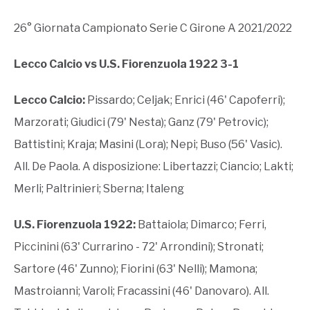
26° Giornata Campionato Serie C Girone A 2021/2022
Lecco Calcio vs U.S. Fiorenzuola 1922 3-1
Lecco Calcio:
Pissardo; Celjak; Enrici (46' Capoferri);
Marzorati; Giudici (79' Nesta); Ganz (79' Petrovic);
Battistini; Kraja; Masini (Lora); Nepi; Buso (56' Vasic).
All. De Paola. A disposizione: Libertazzi; Ciancio; Lakti;
Merli; Paltrinieri; Sberna; Italeng
U.S. Fiorenzuola 1922:
Battaiola; Dimarco; Ferri,
Piccinini (63' Currarino - 72' Arrondini); Stronati;
Sartore (46' Zunno); Fiorini (63' Nelli); Mamona;
Mastroianni; Varoli; Fracassini (46' Danovaro). All.