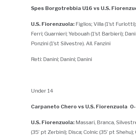
Spes Borgotrebbia U16 vs U.S. Fiorenzu
U.S. Fiorenzuola:
Figlios; Villa (1'st Furlott
Ferri; Guarnieri; Yebouah (1'st Barbieri); Danini
Ponzini (1'st Silvestre). All. Fanzini
Reti: Danini; Danini; Danini
Under 14
Carpaneto Chero vs U.S. Fiorenzuola 0
U.S. Fiorenzuola:
Massari, Branca, Silvestre
(35’ pt Zerbini); Disca; Colnic (35’ pt Shehu