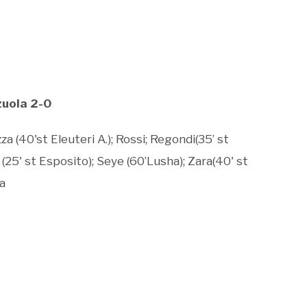
zuola 2-0
zza (40'st Eleuteri A.); Rossi; Regondi(35’ st
i (25' st Esposito); Seye (60’Lusha); Zara(40' st
ta