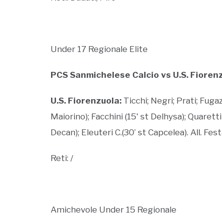
Under 17 Regionale Elite
PCS Sanmichelese Calcio vs U.S. Fioren
U.S. Fiorenzuola:
Ticchi; Negri; Prati; Fuga
Maiorino); Facchini (15' st Delhysa); Quarett
Decan); Eleuteri C.(30’ st Capcelea). All. Fes
Reti: /
Amichevole Under 15 Regionale