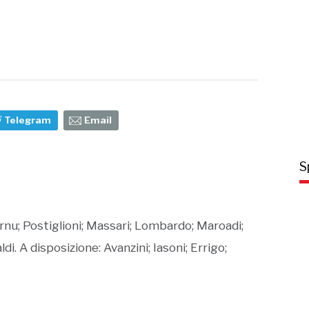
Telegram
Email
S
rnu; Postiglioni; Massari; Lombardo; Maroadi;
ldi. A disposizione: Avanzini; Iasoni; Errigo;