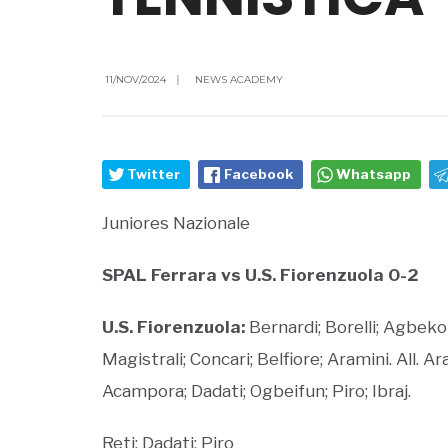
11/NOV/2024
|
NEWS ACADEMY
Twitter
Facebook
Whatsapp
Juniores Nazionale
SPAL Ferrara vs U.S. Fiorenzuola 0-2
U.S. Fiorenzuola:
Bernardi; Borelli; Agbeko
Magistrali; Concari; Belfiore; Aramini. All. Ara
Acampora; Dadati; Ogbeifun; Piro; Ibraj.
Reti: Dadati; Piro