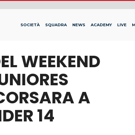
SOCIETÀ
SQUADRA
NEWS
ACADEMY
LIVE
M
 DEL WEEKEND
UNIORES
CORSARA A
DER 14