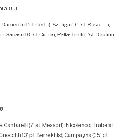
ola 0-3
i); Damenti (1'st Cerbi); Szeliga (10' st Busuioc);
; Sanasi (10' st Cirina); Pallastrelli (1'st Ghidini);
-8
, Cantarelli (7’ st Messori); Nicolenco; Trabelsi
); Gnocchi (13’ pt Berrekhis); Campagna (35’ pt