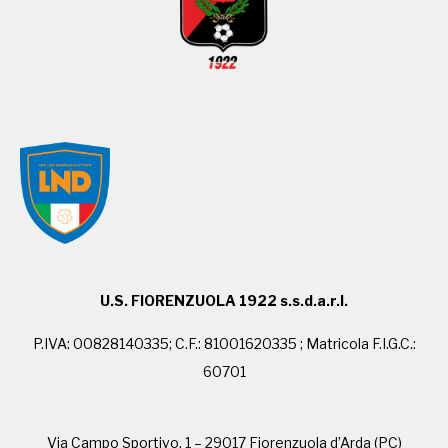
U.S. FIORENZUOLA 1922 s.s.d.a.r.l.
P.IVA: 00828140335; C.F.: 81001620335 ; Matricola F.I.G.C.:
60701
Via Campo Sportivo, 1 – 29017 Fiorenzuola d’Arda (PC)