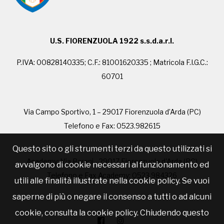
U.S. FIORENZUOLA 1922 s.s.d.a.r.l.
P.IVA: 00828140335; C.F.: 81001620335 ; Matricola F.I.G.C.:
60701
Via Campo Sportivo, 1 – 29017 Fiorenzuola d’Arda (PC)
Telefono e Fax: 0523.982615
Questo sito o gli strumenti terzi da questo utilizzati si
Academy: Via Barani - 29017 Fiorenzuola d'Arda (PC)
avvalgono di cookie necessari al funzionamento ed
Telefono e Fax Academy: 0523.984326
utili alle finalità illustrate nella cookie policy. Se vuoi
saperne di più o negare il consenso a tutti o ad alcuni
cookie, consulta la cookie policy. Chiudendo questo