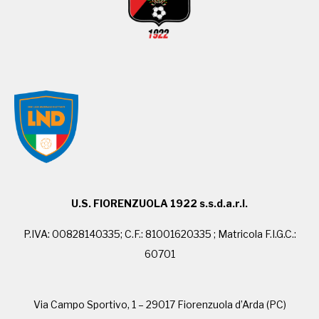
U.S. FIORENZUOLA 1922 s.s.d.a.r.l.
P.IVA: 00828140335; C.F.: 81001620335 ; Matricola F.I.G.C.:
60701
Via Campo Sportivo, 1 – 29017 Fiorenzuola d’Arda (PC)