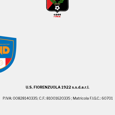
U.S. FIORENZUOLA 1922 s.s.d.a.r.l.
P.IVA: 00828140335; C.F.: 81001620335 ; Matricola F.I.G.C.: 60701