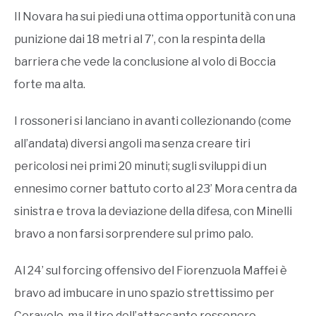
Il Novara ha sui piedi una ottima opportunità con una
punizione dai 18 metri al 7’, con la respinta della
barriera che vede la conclusione al volo di Boccia
forte ma alta.
I rossoneri si lanciano in avanti collezionando (come
all’andata) diversi angoli ma senza creare tiri
pericolosi nei primi 20 minuti; sugli sviluppi di un
ennesimo corner battuto corto al 23’ Mora centra da
sinistra e trova la deviazione della difesa, con Minelli
bravo a non farsi sorprendere sul primo palo.
Al 24’ sul forcing offensivo del Fiorenzuola Maffei è
bravo ad imbucare in uno spazio strettissimo per
Ceravolo, ma il tiro dell’attaccante rossonero