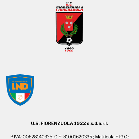
U.S. FIORENZUOLA 1922 s.s.d.a.r.l.
P.IVA: 00828140335; C.F.: 81001620335 ; Matricola F.I.G.C.: