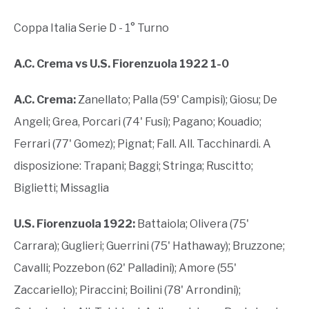
Coppa Italia Serie D - 1° Turno
A.C. Crema vs U.S. Fiorenzuola 1922 1-0
A.C. Crema:
Zanellato; Palla (59' Campisi); Giosu; De
Angeli; Grea, Porcari (74' Fusi); Pagano; Kouadio;
Ferrari (77' Gomez); Pignat; Fall. All. Tacchinardi. A
disposizione: Trapani; Baggi; Stringa; Ruscitto;
Biglietti; Missaglia
U.S. Fiorenzuola 1922:
Battaiola; Olivera (75'
Carrara); Guglieri; Guerrini (75' Hathaway); Bruzzone;
Cavalli; Pozzebon (62' Palladini); Amore (55'
Zaccariello); Piraccini; Boilini (78' Arrondini);