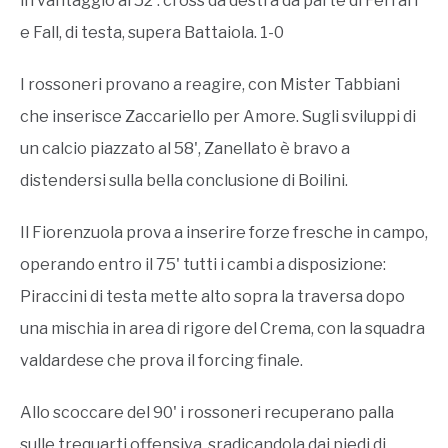
in vantaggio al 52': cross da destra da parte di Ferrari
e Fall, di testa, supera Battaiola. 1-0
I rossoneri provano a reagire, con Mister Tabbiani
che inserisce Zaccariello per Amore. Sugli sviluppi di
un calcio piazzato al 58', Zanellato è bravo a
distendersi sulla bella conclusione di Boilini.
Il Fiorenzuola prova a inserire forze fresche in campo,
operando entro il 75' tutti i cambi a disposizione:
Piraccini di testa mette alto sopra la traversa dopo
una mischia in area di rigore del Crema, con la squadra
valdardese che prova il forcing finale.
Allo scoccare del 90' i rossoneri recuperano palla
sulle trequarti offensiva, sradicandola dai piedi di