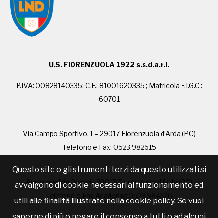
U.S. FIORENZUOLA 1922 s.s.d.a.r.l.
P.IVA: 00828140335; C.F.: 81001620335 ; Matricola F.I.G.C.:
60701
Via Campo Sportivo, 1 – 29017 Fiorenzuola d’Arda (PC)
Telefono e Fax: 0523.982615
Questo sito o gli strumenti terzi da questo utilizzati si
Academy: Via Barani - 29017 Fiorenzuola d'Arda (PC)
avvalgono di cookie necessari al funzionamento ed
Telefono e Fax Academy: 0523.984326
utili alle finalità illustrate nella cookie policy. Se vuoi
saperne di più o negare il consenso a tutti o ad alcuni