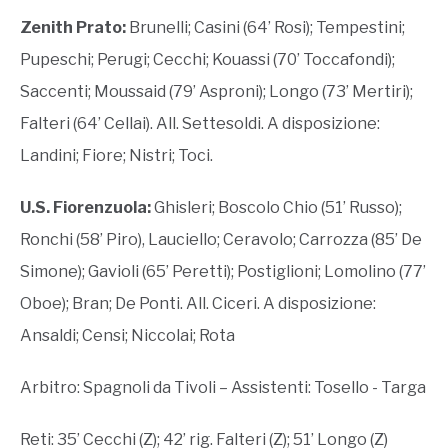
Zenith Prato:
Brunelli; Casini (64’ Rosi); Tempestini;
Pupeschi; Perugi; Cecchi; Kouassi (70’ Toccafondi);
Saccenti; Moussaid (79’ Asproni); Longo (73’ Mertiri);
Falteri (64’ Cellai). All. Settesoldi. A disposizione:
Landini; Fiore; Nistri; Toci.
U.S. Fiorenzuola:
Ghisleri; Boscolo Chio (51’ Russo);
Ronchi (58’ Piro), Lauciello; Ceravolo; Carrozza (85’ De
Simone); Gavioli (65’ Peretti); Postiglioni; Lomolino (77’
Oboe); Bran; De Ponti. All. Ciceri. A disposizione:
Ansaldi; Censi; Niccolai; Rota
Arbitro: Spagnoli da Tivoli – Assistenti: Tosello - Targa
Reti: 35’ Cecchi (Z); 42’ rig. Falteri (Z); 51’ Longo (Z)