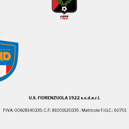
U.S. FIORENZUOLA 1922 s.s.d.a.r.l.
P.IVA: 00828140335; C.F.: 81001620335 ; Matricola F.I.G.C.: 60701