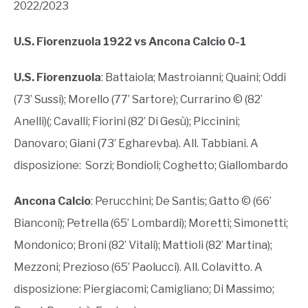
2022/2023
U.S. Fiorenzuola 1922 vs Ancona Calcio 0-1
U.S. Fiorenzuola
: Battaiola; Mastroianni; Quaini; Oddi
(73’ Sussi); Morello (77’ Sartore); Currarino © (82’
Anelli)(; Cavalli; Fiorini (82’ Di Gesù); Piccinini;
Danovaro; Giani (73’ Egharevba). All. Tabbiani. A
disposizione: Sorzi; Bondioli; Coghetto; Giallombardo
Ancona Calcio
: Perucchini; De Santis; Gatto © (66’
Bianconi); Petrella (65’ Lombardi); Moretti; Simonetti;
Mondonico; Broni (82’ Vitali); Mattioli (82’ Martina);
Mezzoni; Prezioso (65’ Paolucci). All. Colavitto. A
disposizione: Piergiacomi; Camigliano; Di Massimo;