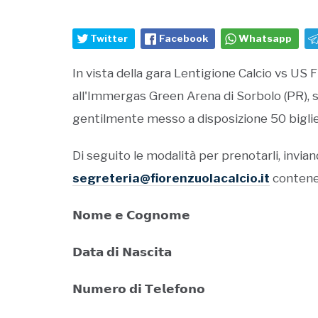
Twitter
Facebook
Whatsapp
In vista della gara Lentigione Calcio vs US
all'Immergas Green Arena di Sorbolo (PR), s
gentilmente messo a disposizione 50 bigliett
Di seguito le modalità per prenotarli, invia
segreteria@fiorenzuolacalcio.it
contene
𝗡𝗼𝗺𝗲 𝗲 𝗖𝗼𝗴𝗻𝗼𝗺𝗲
𝗗𝗮𝘁𝗮 𝗱𝗶 𝗡𝗮𝘀𝗰𝗶𝘁𝗮
𝗡𝘂𝗺𝗲𝗿𝗼 𝗱𝗶 𝗧𝗲𝗹𝗲𝗳𝗼𝗻𝗼