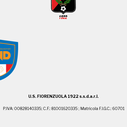
U.S. FIORENZUOLA 1922 s.s.d.a.r.l.
P.IVA: 00828140335; C.F.: 81001620335 ; Matricola F.I.G.C.: 60701