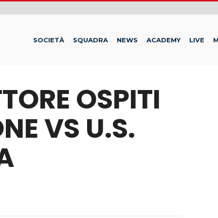
SOCIETÀ
SQUADRA
NEWS
ACADEMY
LIVE
M
TTORE OSPITI
NE VS U.S.
A