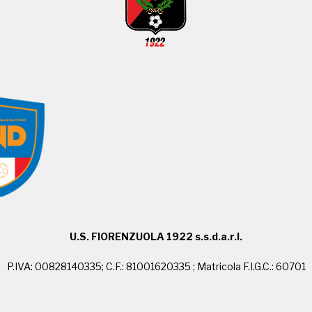
U.S. FIORENZUOLA 1922 s.s.d.a.r.l.
P.IVA: 00828140335; C.F.: 81001620335 ; Matricola F.I.G.C.: 60701