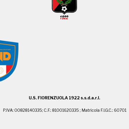
U.S. FIORENZUOLA 1922 s.s.d.a.r.l.
P.IVA: 00828140335; C.F.: 81001620335 ; Matricola F.I.G.C.: 60701