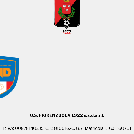
U.S. FIORENZUOLA 1922 s.s.d.a.r.l.
P.IVA: 00828140335; C.F.: 81001620335 ; Matricola F.I.G.C.: 60701