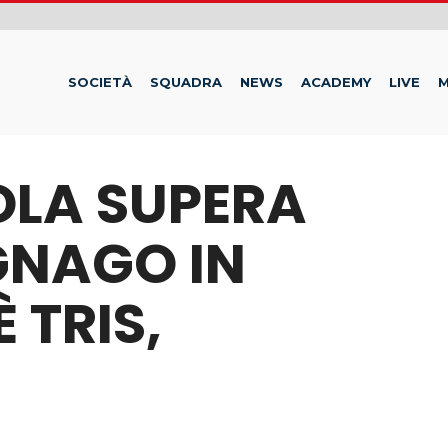
SOCIETÀ
SQUADRA
NEWS
ACADEMY
LIVE
M
OLA SUPERA
GNAGO IN
 TRIS,