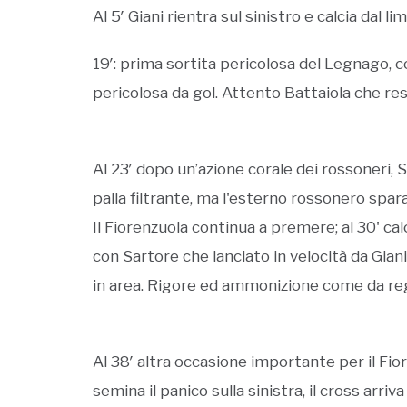
Al 5′ Giani rientra sul sinistro e calcia dal li
19′: prima sortita pericolosa del Legnago, co
pericolosa da gol. Attento Battaiola che resp
Al 23′ dopo un’azione corale dei rossoneri,
palla filtrante, ma l'esterno rossonero spara
Il Fiorenzuola continua a premere; al 30' calc
con Sartore che lanciato in velocità da Gia
in area. Rigore ed ammonizione come da rego
Al 38′ altra occasione importante per il Fi
semina il panico sulla sinistra, il cross arriv