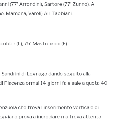
anni (77' Arrondini), Sartore (77' Zunno). A
o, Mamona, Varoli) All. Tabbiani.
Giacobbe (L); 75' Mastroianni (F)
o Sandrini di Legnago dando seguito alla
 di Piacenza ormai 14 giorni fa e sale a quota 40
renzuola che trova l'inserimento verticale di
a reggiano prova a incrociare ma trova attento