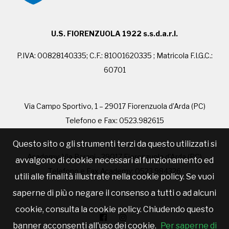
U.S. FIORENZUOLA 1922 s.s.d.a.r.l.
P.IVA: 00828140335; C.F.: 81001620335 ; Matricola F.I.G.C.:
60701
Via Campo Sportivo, 1 – 29017 Fiorenzuola d’Arda (PC)
Telefono e Fax: 0523.982615
Questo sito o gli strumenti terzi da questo utilizzati si
Academy: Via Barani - 29017 Fiorenzuola d'Arda (PC)
avvalgono di cookie necessari al funzionamento ed
Telefono e Fax Academy: 0523.984326
utili alle finalità illustrate nella cookie policy. Se vuoi
saperne di più o negare il consenso a tutti o ad alcuni
cookie, consulta la cookie policy. Chiudendo questo
banner acconsenti all'uso dei cookie.
Per saperne di