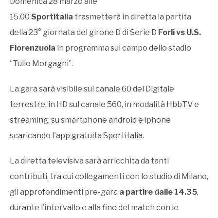
Domenica 28 marzo alle
15.00
Sportitalia
trasmetterà in diretta la partita
della 23° giornata del girone D di Serie D
Forlì vs U.S.
Fiorenzuola
in programma sul campo dello stadio
“Tullo Morgagni”.
La gara sarà visibile sul canale 60 del Digitale
terrestre, in HD sul canale 560, in modalità HbbTV e
streaming, su smartphone android e iphone
scaricando l'app gratuita Sportitalia.
La diretta televisiva sarà arricchita da tanti
contributi, tra cui collegamenti con lo studio di Milano,
gli approfondimenti pre-gara
a partire dalle 14.35
,
durante l’intervallo e alla fine del match con le