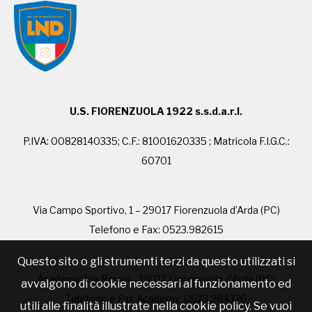
U.S. FIORENZUOLA 1922 s.s.d.a.r.l.
P.IVA: 00828140335; C.F.: 81001620335 ; Matricola F.I.G.C.:
60701
Via Campo Sportivo, 1 – 29017 Fiorenzuola d’Arda (PC)
Telefono e Fax: 0523.982615
Questo sito o gli strumenti terzi da questo utilizzati si
Academy: Via Barani - 29017 Fiorenzuola d'Arda (PC)
avvalgono di cookie necessari al funzionamento ed
Telefono e Fax Academy: 0523.984326
utili alle finalità illustrate nella cookie policy. Se vuoi