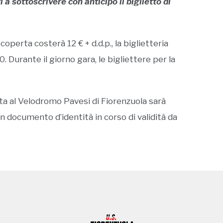
i a sottoscrivere con anticipo il biglietto di
 Scoperta costerà 12 € + d.d.p., la biglietteria
 Durante il giorno gara, le bigliettere per la
rtita al Velodromo Pavesi di Fiorenzuola sarà
n documento d’identità in corso di validità da