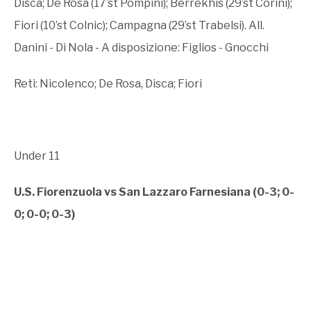
Disca; De Rosa (17’st Pompini); Berrekhis (29’st Corini);
Fiori (10’st Colnic); Campagna (29’st Trabelsi). All.
Danini - Di Nola - A disposizione: Figlios - Gnocchi
Reti: Nicolenco; De Rosa, Disca; Fiori
Under 11
U.S. Fiorenzuola vs San Lazzaro Farnesiana (0-3; 0-
0; 0-0; 0-3)