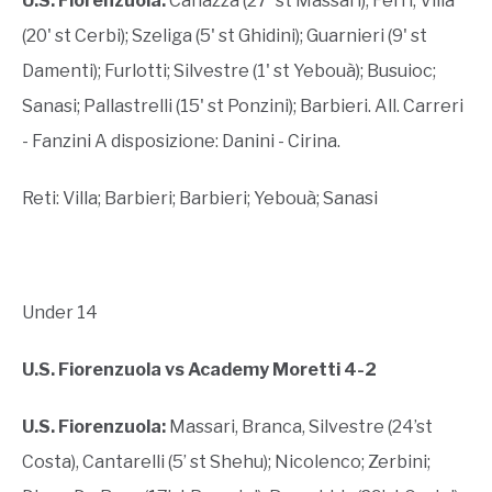
U.S. Fiorenzuola:
Canazza (27' st Massari); Ferri; Villa
(20' st Cerbi); Szeliga (5' st Ghidini); Guarnieri (9' st
Damenti); Furlotti; Silvestre (1' st Yebouà); Busuioc;
Sanasi; Pallastrelli (15' st Ponzini); Barbieri. All. Carreri
- Fanzini A disposizione: Danini - Cirina.
Reti: Villa; Barbieri; Barbieri; Yebouà; Sanasi
Under 14
U.S. Fiorenzuola vs Academy Moretti 4-2
U.S. Fiorenzuola:
Massari, Branca, Silvestre (24’st
Costa), Cantarelli (5’ st Shehu); Nicolenco; Zerbini;