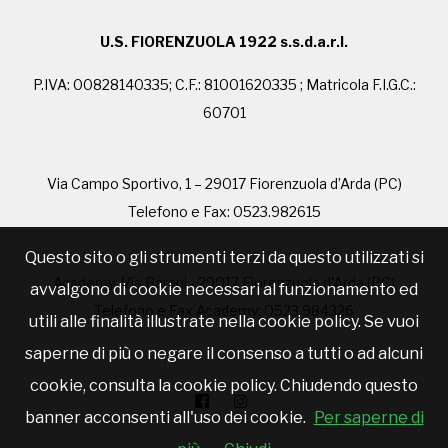
U.S. FIORENZUOLA 1922 s.s.d.a.r.l.
P.IVA: 00828140335; C.F.: 81001620335 ; Matricola F.I.G.C.:
60701
Via Campo Sportivo, 1 – 29017 Fiorenzuola d’Arda (PC)
Telefono e Fax: 0523.982615
Questo sito o gli strumenti terzi da questo utilizzati si
Academy: Via Barani - 29017 Fiorenzuola d'Arda (PC)
avvalgono di cookie necessari al funzionamento ed
Telefono e Fax Academy: 0523.984326
utili alle finalità illustrate nella cookie policy. Se vuoi
saperne di più o negare il consenso a tutti o ad alcuni
cookie, consulta la cookie policy. Chiudendo questo
banner acconsenti all'uso dei cookie.
Per saperne di