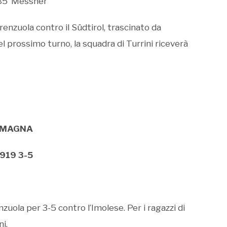
, 85’ Messner
renzuola contro il Südtirol, trascinato da
el prossimo turno, la squadra di Turrini riceverà
ROMAGNA
1919 3-5
zuola per 3-5 contro l’Imolese. Per i ragazzi di
i.