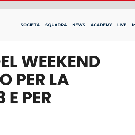
SOCIETÀ
SQUADRA
NEWS
ACADEMY
LIVE
M
 DEL WEEKEND
O PER LA
 E PER