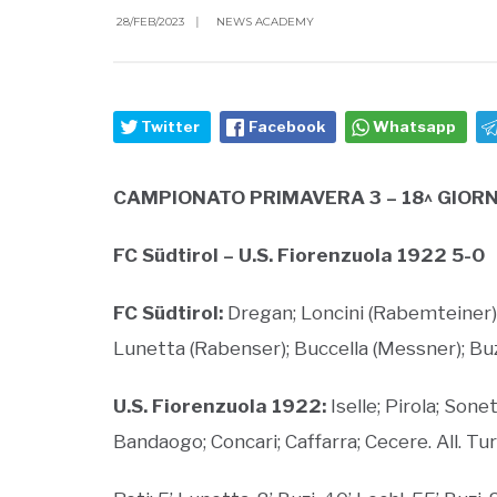
28/FEB/2023
|
NEWS ACADEMY
Twitter
Facebook
Whatsapp
CAMPIONATO PRIMAVERA 3 – 18^ GIORN
FC Südtirol
– U.S. Fiorenzuola 1922 5-0
FC
Südtirol
:
Dregan; Loncini (Rabemteiner);
Lunetta (Rabenser); Buccella (Messner); Buzi;
U.S. Fiorenzuola 1922:
Iselle; Pirola; Sone
Bandaogo; Concari; Caffarra; Cecere. All. Tur