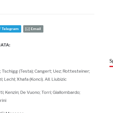
Telegram
Email
ATA:
S
 Tschigg (Testa); Cangert; Uez; Rottesteiner;
 Lechl; Xhafa (Konci). All. Liubizic
tti; Kenzin; De Vuono; Torri; Giallombardo;
rini