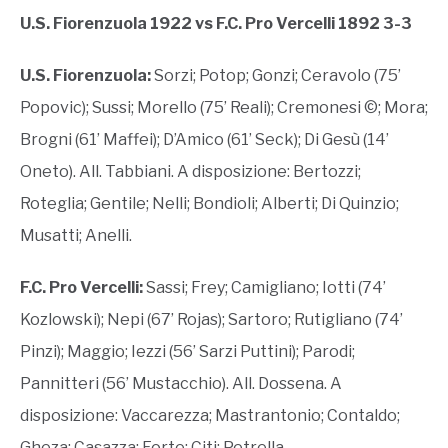
U.S. Fiorenzuola 1922 vs F.C. Pro Vercelli 1892 3-3
U.S. Fiorenzuola:
Sorzi; Potop; Gonzi; Ceravolo (75’
Popovic); Sussi; Morello (75’ Reali); Cremonesi ©; Mora;
Brogni (61’ Maffei); D’Amico (61’ Seck); Di Gesù (14’
Oneto). All. Tabbiani. A disposizione: Bertozzi;
Roteglia; Gentile; Nelli; Bondioli; Alberti; Di Quinzio;
Musatti; Anelli.
F.C. Pro Vercelli:
Sassi; Frey; Camigliano; Iotti (74’
Kozlowski); Nepi (67’ Rojas); Sartoro; Rutigliano (74’
Pinzi); Maggio; Iezzi (56’ Sarzi Puttini); Parodi;
Pannitteri (56’ Mustacchio). All. Dossena. A
disposizione: Vaccarezza; Mastrantonio; Contaldo;
Gheza; Casazza; Forte; Citi; Petrella