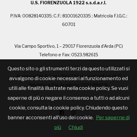
U.S. FIORENZUOLA 1922 s.s.d.a.r.l.
P.IVA: 00828140335; C.F.: 81001620335 ; Matricola F.I.G.C.:
60701
Via Campo Sportivo, 1 – 29017 Fiorenzuola d’Arda (PC)
Telefono e Fax: 0523.982615
Questo sito o gli strumenti terzi da questo utilizzati si
Academy: Via Barani - 29017 Fiorenzuola d'Arda (PC)
avvalgono di cookie necessari al funzionamento ed
Telefono e Fax Academy: 0523.984326
utili alle finalità illustrate nella cookie policy. Se vuoi
saperne di più o negare il consenso a tutti o ad alcuni
cookie, consulta la cookie policy. Chiudendo questo
banner acconsenti all'uso dei cookie.
Per saperne di
più
Chiudi