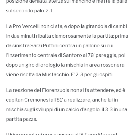
posizione defilata, sterza sul mancino e mette la palla
sul secondo palo. 2-1.
La Pro Vercelli non ci sta, e dopo la girandola di cambi
in due minuti ribalta clamorosamente la partita; prima
da sinistra Sarzi Puttini centra un pallone su cui
l’inserimento centrale di Santoro al 78’ pareggia, poi
dopo un giro di orologio la mischia in area rossonera
viene risolta da Mustacchio. E’ 2-3 per gli ospiti.
La reazione del Fiorenzuola non si fa attendere, ed è
capitan Cremonesi all’81’ a realizzare, anche lui in
mischia sugli sviluppi di un calcio d’angolo, il 3-3 in una
partita pazza.
Il Fiorenzuola ci prova ancora all’87’ con Mora ed