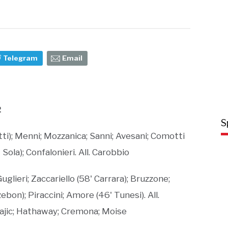
Telegram
Email
2
S
otti); Menni; Mozzanica; Sanni; Avesani; Comotti
' Sola); Confalonieri. All. Carobbio
Guglieri; Zaccariello (58' Carrara); Bruzzone;
zebon); Piraccini; Amore (46' Tunesi). All.
 Bajic; Hathaway; Cremona; Moise