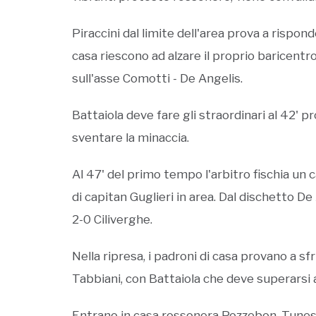
Piraccini dal limite dell'area prova a rispond
casa riescono ad alzare il proprio baricent
sull'asse Comotti - De Angelis.
Battaiola deve fare gli straordinari al 42' p
sventare la minaccia.
Al 47' del primo tempo l'arbitro fischia un ca
di capitan Guglieri in area. Dal dischetto D
2-0 Ciliverghe.
Nella ripresa, i padroni di casa provano a sfru
Tabbiani, con Battaiola che deve superarsi al
Entrano in casa rossonera Pozzebon, Tunesi 