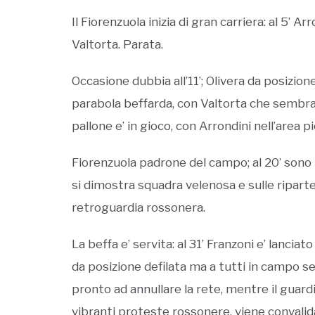
Il Fiorenzuola inizia di gran carriera: al 5’ Ar
Valtorta. Parata.
Occasione dubbia all’11’; Olivera da posizio
parabola beffarda, con Valtorta che sembra pa
pallone e’ in gioco, con Arrondini nell’area p
Fiorenzuola padrone del campo; al 20’ sono b
si dimostra squadra velenosa e sulle ripar
retroguardia rossonera.
La beffa e’ servita: al 31’ Franzoni e’ lanciat
da posizione defilata ma a tutti in campo se
pronto ad annullare la rete, mentre il guardi
vibranti proteste rossonere, viene convalidat