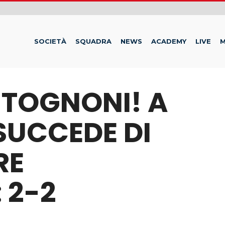
SOCIETÀ
SQUADRA
NEWS
ACADEMY
LIVE
M
 TOGNONI! A
SUCCEDE DI
RE
 2-2