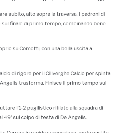
ere subito, alto sopra la traversa. I padroni di
ro sul finale di primo tempo, combinando bene
roprio su Comotti, con una bella uscita a
lcio di rigore per il Ciliverghe Calcio per spinta
e Angelis trasforma. Finisce il primo tempo sul
ttare l'1-2 pugilistico rifilato alla squadra di
 49' sul colpo di testa di De Angelis.
e Carrara in rapida successione, ma la partita