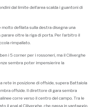
rondini dal limite dell’area scalda i guantoni di
ne molto defilata sulla destra disegna una
rare oltre la riga di porta. Per l’arbitro il
iccola rimpallato.
en i 5 corner per i rossoneri, ma il Ciliverghe
tenze sembra poter impensierire la
o a rete in posizione di offside, supera Battaiola
mbra offside. Il direttore di gara sembra
alinee corre verso il centro del campo. Tra le
o il goal al Ciliverghe, che passa in vantaggio.