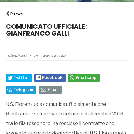
News
COMUNICATO UFFICIALE:
GIANFRANCO GALLI
07/JAN/2019
|
NEWS PRIMA SQUADRA
Twitter
Facebook
Whatsapp
Telegram
Email
U.S. Fiorenzuola comunica ufficialmente che
Gianfranco Galli, arrivato nel mese di dicembre 2018
tra le fila rossonere, ha rescisso il contratto che
legava le sue prestazioni sportive all'U.S. Fiorenzuola.