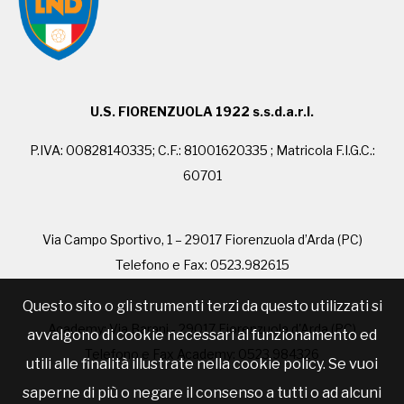
U.S. FIORENZUOLA 1922 s.s.d.a.r.l.
P.IVA: 00828140335; C.F.: 81001620335 ; Matricola F.I.G.C.:
60701
Via Campo Sportivo, 1 – 29017 Fiorenzuola d’Arda (PC)
Telefono e Fax: 0523.982615
Questo sito o gli strumenti terzi da questo utilizzati si
Academy: Via Barani - 29017 Fiorenzuola d'Arda (PC)
avvalgono di cookie necessari al funzionamento ed
Telefono e Fax Academy: 0523.984326
utili alle finalità illustrate nella cookie policy. Se vuoi
saperne di più o negare il consenso a tutti o ad alcuni