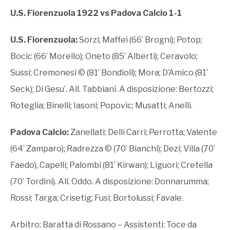
U.S. Fiorenzuola 1922 vs Padova Calcio 1-1
U.S. Fiorenzuola:
Sorzi; Maffei (66’ Brogni); Potop;
Bocic (66’ Morello); Oneto (85’ Alberti); Ceravolo;
Sussi; Cremonesi © (81’ Bondioli); Mora; D’Amico (81’
Seck); Di Gesu’. All. Tabbiani. A disposizione: Bertozzi;
Roteglia; Binelli; Iasoni; Popovic; Musatti; Anelli.
Padova Calcio:
Zanellati; Delli Carri; Perrotta; Valente
(64’ Zamparo); Radrezza © (70’ Bianchi); Dezi; Villa (70’
Faedo), Capelli; Palombi (81’ Kirwan); Liguori; Cretella
(70’ Tordini). All. Oddo. A disposizione: Donnarumma;
Rossi; Targa; Crisetig; Fusi; Bortolussi; Favale.
Arbitro: Baratta di Rossano – Assistenti: Toce da