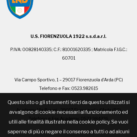
U.S. FIORENZUOLA 1922 s.s.d.a.r.l.
P.IVA: 00828140335; C.F.: 81001620335 ; Matricola F.I.G.C.:
60701
Via Campo Sportivo, 1 – 29017 Fiorenzuola d’Arda (PC)
Telefono e Fax: 0523.982615
Questo sito o gli strumenti terzi da questo utilizzati si
Academy: Via Barani - 29017 Fiorenzuola d'Arda (PC)
avvalgono di cookie necessari al funzionamento ed
Telefono e Fax Academy: 0523.984326
utili alle finalità illustrate nella cookie policy. Se vuoi
saperne di più o negare il consenso a tutti o ad alcuni