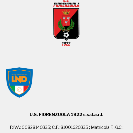
U.S. FIORENZUOLA 1922 s.s.d.a.r.l.
P.IVA: 00828140335; C.F.: 81001620335 ; Matricola F.I.G.C.: