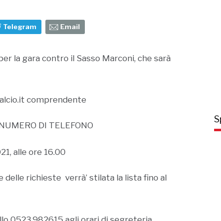
Telegram
Email
per la gara contro il Sasso Marconi, che sarà
lcio.it
comprendente
S
- NUMERO DI TELEFONO
1, alle ore 16.00
e delle richieste
verrà’ stilata la lista fino al
lo 0523.982615 agli orari di segreteria.