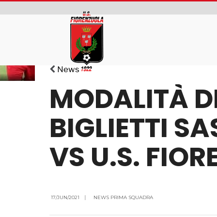
News
MODALITÀ D
BIGLIETTI S
VS U.S. FIO
17/JUN/2021
|
NEWS PRIMA SQUADRA