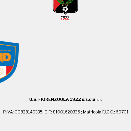
U.S. FIORENZUOLA 1922 s.s.d.a.r.l.
P.IVA: 00828140335; C.F.: 81001620335 ; Matricola F.I.G.C.: 60701