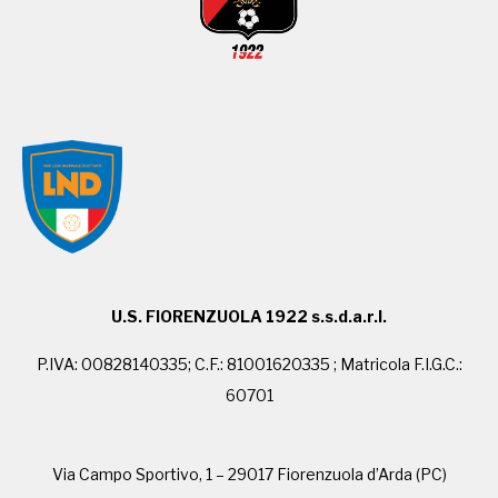
U.S. FIORENZUOLA 1922 s.s.d.a.r.l.
P.IVA: 00828140335; C.F.: 81001620335 ; Matricola F.I.G.C.:
60701
Via Campo Sportivo, 1 – 29017 Fiorenzuola d’Arda (PC)