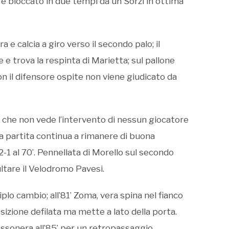
o è bloccato in due tempi da un Sorzi in ottima
a e calcia a giro verso il secondo palo; il
 e trova la respinta di Marietta; sul pallone
on il difensore ospite non viene giudicato da
o che non vede l’intervento di nessun giocatore
la partita continua a rimanere di buona
l 2-1 al 70’. Pennellata di Morello sul secondo
ltare il Velodromo Pavesi.
plo cambio; all’81’ Zoma, vera spina nel fianco
sizione defilata ma mette a lato della porta.
rossonera all’85’ per un retropassaggio