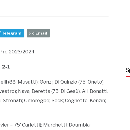
Telegram
Email
 Pro 2023/2024
e 2-1
S
lli (88’ Musatti); Gonzi; Di Quinzio (75’ Oneto);
vestro); Nava; Beretta (75’ Di Gesù). All. Bonatti.
i; Stronati; Omoregbe; Seck; Coghetto; Kenzin;
vier – 75’ Carletti); Marchetti; Doumbia;