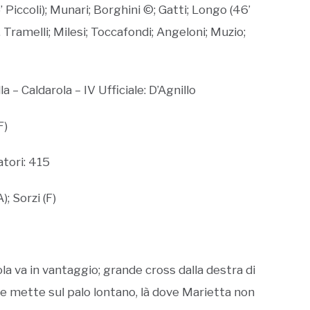
 Piccoli); Munari; Borghini ©; Gatti; Longo (46’
i, Tramelli; Milesi; Toccafondi; Angeloni; Muzio;
 – Caldarola – IV Ufficiale: D’Agnillo
F)
atori: 415
); Sorzi (F)
uola va in vantaggio; grande cross dalla destra di
he mette sul palo lontano, là dove Marietta non