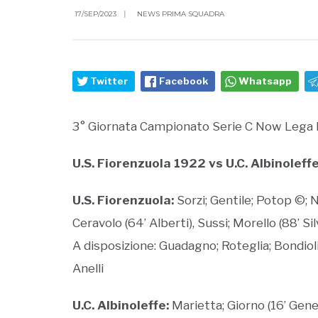
17/SEP/2023
|
NEWS PRIMA SQUADRA
Twitter
Facebook
Whatsapp
3° Giornata Campionato Serie C Now Lega
U.S. Fiorenzuola 1922 vs U.C. Albinoleff
U.S. Fiorenzuola:
Sorzi; Gentile; Potop ©; Ne
Ceravolo (64’ Alberti), Sussi; Morello (88’ Sil
A disposizione: Guadagno; Roteglia; Bondiol
Anelli
U.C. Albinoleffe:
Marietta; Giorno (16’ Gene