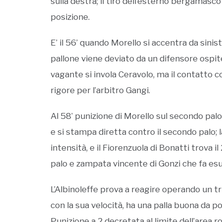
sulla destra; il tiro dell’esterno bergamasc
posizione.
E’ il 56’ quando Morello si accentra da sinistr
pallone viene deviato da un difensore ospite
vagante si invola Ceravolo, ma il contatto c
rigore per l’arbitro Gangi.
Al 58’ punizione di Morello sul secondo pal
e si stampa diretta contro il secondo palo; 
intensità, e il Fiorenzuola di Bonatti trova i
palo e zampata vincente di Gonzi che fa esu
L’Albinoleffe prova a reagire operando un tri
con la sua velocità, ha una palla buona da po
Punizione a 2 decretata al limite dell’area 