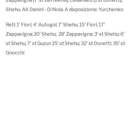
Zappavigna (7' st Berrekhis), Cellamaro (1'st Donetti),
Shehu. All. Danini - Di Nola. A disposizione: Yurchenko
Reti: 1' Fiori; 4' Autogol; 7' Shehu; 15' Fiori; 17'
Zappavigna; 20' Shehu; 28' Zappavigna; 3' st Shehu; 6'
st Shehu; 7' st Guzun 25' st Shehu; 32' st Donetti; 35' st
Gnocchi