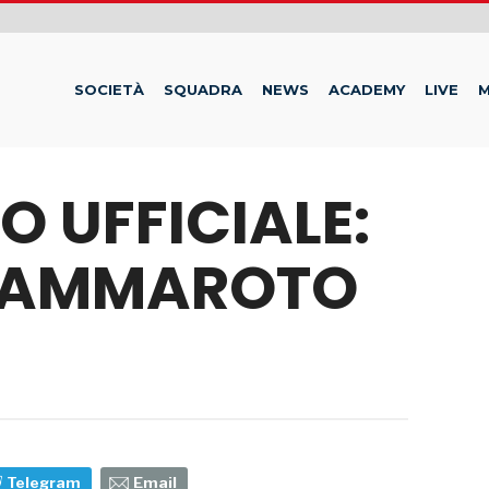
SOCIETÀ
SQUADRA
NEWS
ACADEMY
LIVE
M
 UFFICIALE:
CAMMAROTO
Telegram
Email