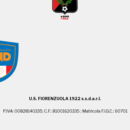
U.S. FIORENZUOLA 1922 s.s.d.a.r.l.
P.IVA: 00828140335; C.F.: 81001620335 ; Matricola F.I.G.C.: 60701