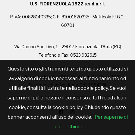
U.S. FIORENZUOLA 1922 s.s.d.a.r.l.
P.IVA: 00828140335; C.F.: 81001620335 ; Matricola F.I.G.C.:
60701
Via Campo Sportivo, 1 – 29017 Fiorenzuola d’Arda (PC)
Telefono e Fax: 0523.982615
Questo sito o gli strumenti terzi da questo utilizzati si
Academy: Via Barani - 29017 Fiorenzuola d'Arda (PC)
avvalgono di cookie necessari al funzionamento ed
Telefono e Fax Academy: 0523.984326
utili alle finalità illustrate nella cookie policy. Se vuoi
saperne di più o negare il consenso a tutti o ad alcuni
cookie, consulta la cookie policy. Chiudendo questo
banner acconsenti all'uso dei cookie.
Per saperne di
più
Chiudi