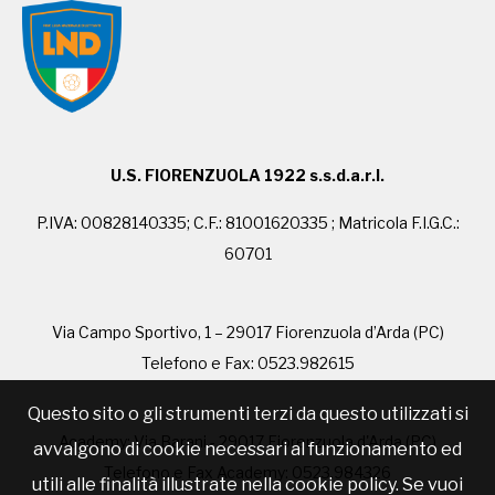
U.S. FIORENZUOLA 1922 s.s.d.a.r.l.
P.IVA: 00828140335; C.F.: 81001620335 ; Matricola F.I.G.C.:
60701
Via Campo Sportivo, 1 – 29017 Fiorenzuola d’Arda (PC)
Telefono e Fax: 0523.982615
Questo sito o gli strumenti terzi da questo utilizzati si
Academy: Via Barani - 29017 Fiorenzuola d'Arda (PC)
avvalgono di cookie necessari al funzionamento ed
Telefono e Fax Academy: 0523.984326
utili alle finalità illustrate nella cookie policy. Se vuoi